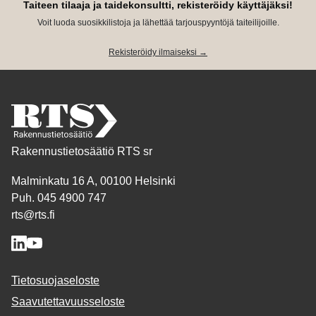
Taiteen tilaaja ja taidekonsultti, rekisteröidy käyttäjäksi!
Voit luoda suosikkilistoja ja lähettää tarjouspyyntöjä taiteilijoille.
Rekisteröidy ilmaiseksi →
Rakennustietosäätiö RTS sr
Malminkatu 16 A, 00100 Helsinki
Puh. 045 4900 747
rts@rts.fi
Tietosuojaseloste
Saavutettavuusseloste