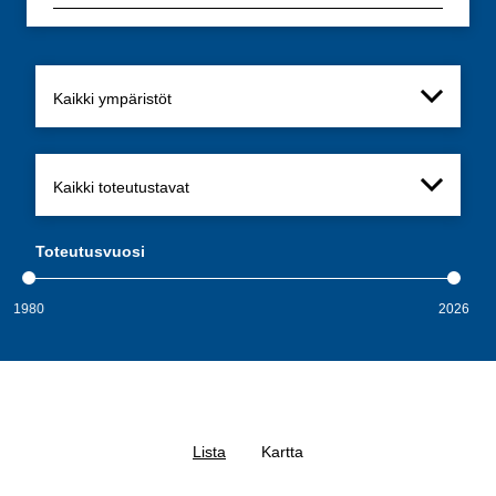
Ympäristö
Toteutustapa
Toteutusvuosi
1980
2026
Lista
Kartta