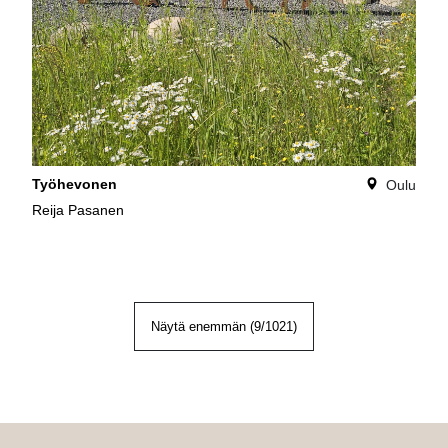
Työhevonen
Oulu
Reija Pasanen
Näytä enemmän (
9
/
1021
)