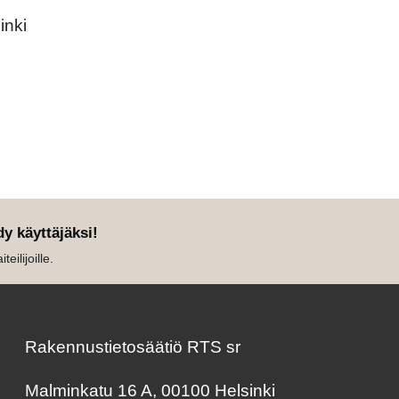
inki
dy käyttäjäksi!
eilijoille.
Rakennustietosäätiö RTS sr
Malminkatu 16 A, 00100 Helsinki