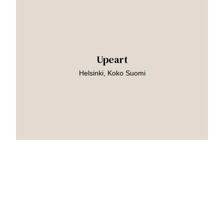
teokseen
Upeart
Helsinki, Koko Suomi