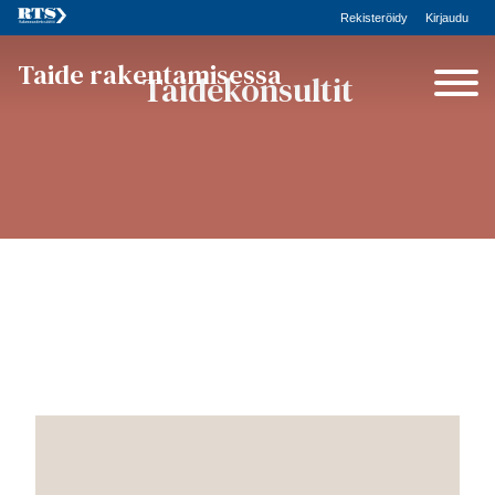
Rekisteröidy
Kirjaudu
Taide rakentamisessa
Taidekonsultit
Siirry
teokseen