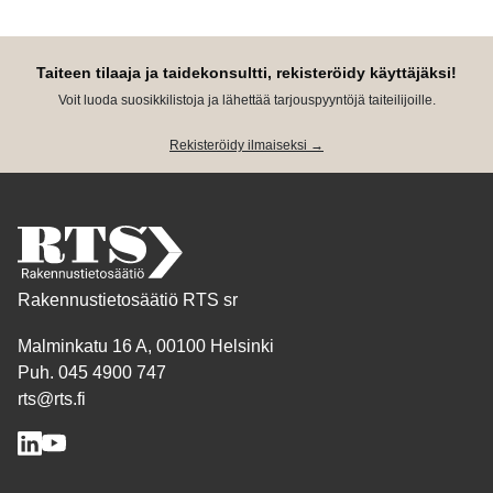
Taiteen tilaaja ja taidekonsultti, rekisteröidy käyttäjäksi!
Voit luoda suosikkilistoja ja lähettää tarjouspyyntöjä taiteilijoille.
Rekisteröidy ilmaiseksi →
Rakennustietosäätiö RTS sr
Malminkatu 16 A, 00100 Helsinki
Puh. 045 4900 747
rts@rts.fi