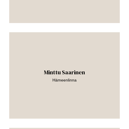
Siirry
teokseen
Minttu Saarinen
Hämeenlinna