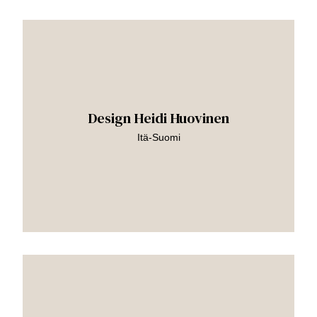
Siirry
teokseen
Design Heidi Huovinen
Itä-Suomi
Siirry
teokseen