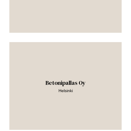
Siirry
teokseen
Betonipallas Oy
Helsinki