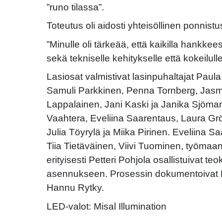
”runo tilassa”.
Toteutus oli aidosti yhteisöllinen ponnistu
”Minulle oli tärkeää, että kaikilla hankkeese
sekä tekniselle kehitykselle että kokeilulle
Lasiosat valmistivat lasinpuhaltajat Pau
Samuli Parkkinen, Penna Tornberg, Jasm
Lappalainen, Jani Kaski ja Janika Sjöman. 
Vaahtera, Eveliina Saarentaus, Laura G
Julia Töyrylä ja Miika Pirinen. Eveliina 
Tiia Tietäväinen, Viivi Tuominen, työmaa
erityisesti Petteri Pohjola osallistuivat t
asennukseen. Prosessin dokumentoivat 
Hannu Rytky.
LED-valot: Misal Illumination