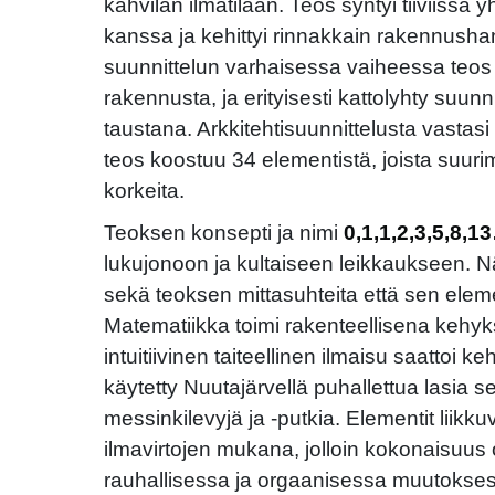
kahvilan ilmatilaan. Teos syntyi tiiviissä 
kanssa ja kehittyi rinnakkain rakennush
suunnittelun varhaisessa vaiheessa teos
rakennusta, ja erityisesti kattolyhty suun
taustana. Arkkitehtisuunnittelusta vastas
teos koostuu 34 elementistä, joista suurim
korkeita.
Teoksen konsepti ja nimi
0,1,1,2,3,5,8,1
lukujonoon ja kultaiseen leikkaukseen. N
sekä teoksen mittasuhteita että sen elem
Matematiikka toimi rakenteellisena kehyk
intuitiivinen taiteellinen ilmaisu saattoi k
käytetty Nuutajärvellä puhallettua lasia se
messinkilevyjä ja -putkia. Elementit liikku
ilmavirtojen mukana, jolloin kokonaisuus
rauhallisessa ja orgaanisessa muutoksess