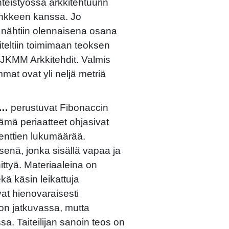
yhteistyössä arkkitehtuurin
ankkeen kanssa. Jo
 nähtiin olennaisena osana
niteltiin toimimaan teoksen
i JKMM Arkkitehdit. Valmis
mat ovat yli neljä metriä
3…
perustuvat Fibonaccin
ämä periaatteet ohjasivat
enttien lukumäärää.
senä, jonka sisällä vapaa ja
ehittyä. Materiaaleina on
kä käsin leikattuja
vat hienovaraisesti
 on jatkuvassa, mutta
a. Taiteilijan sanoin teos on