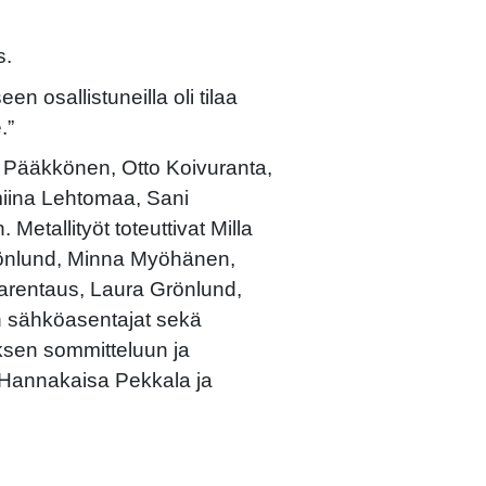
s.
en osallistuneilla oli tilaa
.”
la Pääkkönen, Otto Koivuranta,
iina Lehtomaa, Sani
Metallityöt toteuttivat Milla
rönlund, Minna Myöhänen,
Saarentaus, Laura Grönlund,
n sähköasentajat sekä
eoksen sommitteluun ja
Hannakaisa Pekkala ja