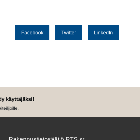
Facebook
Twitter
LinkedIn
dy käyttäjäksi!
eilijoille.
Rakennustietosäätiö RTS sr