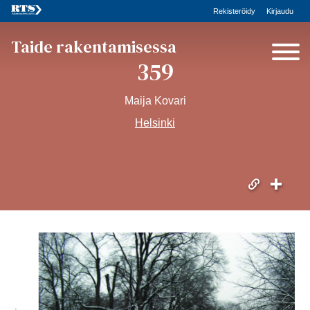
Rekisteröidy
Kirjaudu
Taide rakentamisessa
359
Maija Kovari
Helsinki