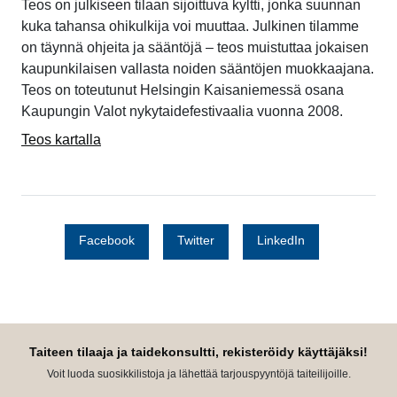
Teos on julkiseen tilaan sijoittuva kyltti, jonka suunnan
kuka tahansa ohikulkija voi muuttaa. Julkinen tilamme
on täynnä ohjeita ja sääntöjä – teos muistuttaa jokaisen
kaupunkilaisen vallasta noiden sääntöjen muokkaajana.
Teos on toteutunut Helsingin Kaisaniemessä osana
Kaupungin Valot nykytaidefestivaalia vuonna 2008.
Teos kartalla
Facebook
Twitter
LinkedIn
Taiteen tilaaja ja taidekonsultti, rekisteröidy käyttäjäksi!
Voit luoda suosikkilistoja ja lähettää tarjouspyyntöjä taiteilijoille.