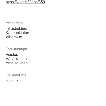
https://kovari.fi/teos/359
Ympäristö
Infrastruktuuri
Kaupunkialue
Viheralue
Toteutustapa
Veistos
Väliaikainen
Yhteisöllinen
Paikkakunta
Helsinki