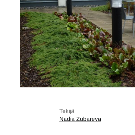
2/3
Tekijä
Nadia Zubareva