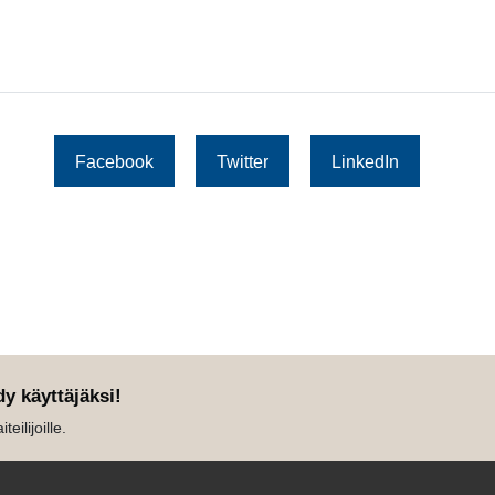
Facebook
Twitter
LinkedIn
dy käyttäjäksi!
eilijoille.