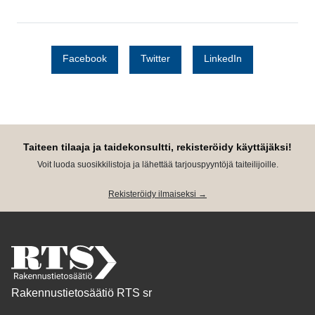
Facebook
Twitter
LinkedIn
Taiteen tilaaja ja taidekonsultti, rekisteröidy käyttäjäksi!
Voit luoda suosikkilistoja ja lähettää tarjouspyyntöjä taiteilijoille.
Rekisteröidy ilmaiseksi →
Rakennustietosäätiö RTS sr