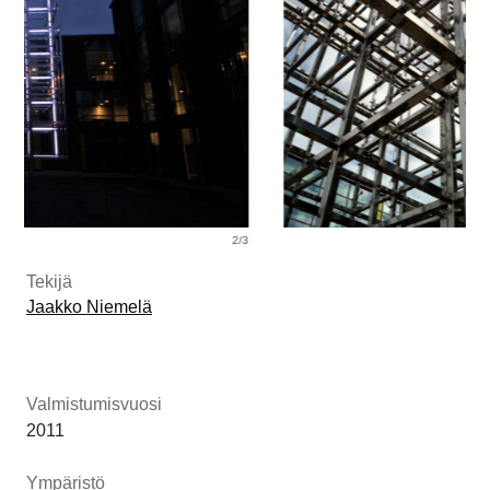
2/3
3/3
Tekijä
Jaakko Niemelä
Valmistumisvuosi
2011
Ympäristö