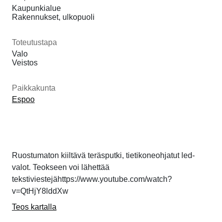
Kaupunkialue
Rakennukset, ulkopuoli
Toteutustapa
Valo
Veistos
Paikkakunta
Espoo
Ruostumaton kiiltävä teräsputki, tietikoneohjatut led-
valot. Teokseen voi lähettää
tekstiviestejähttps://www.youtube.com/watch?
v=QtHjY8lddXw
Teos kartalla