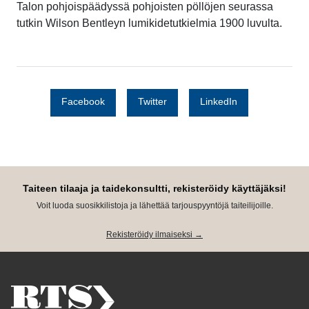
Talon pohjoispäädyssä pohjoisten pöllöjen seurassa
tutkin Wilson Bentleyn lumikidetutkielmia 1900 luvulta.
Facebook
Twitter
LinkedIn
Taiteen tilaaja ja taidekonsultti, rekisteröidy käyttäjäksi!
Voit luoda suosikkilistoja ja lähettää tarjouspyyntöjä taiteilijoille.
Rekisteröidy ilmaiseksi →