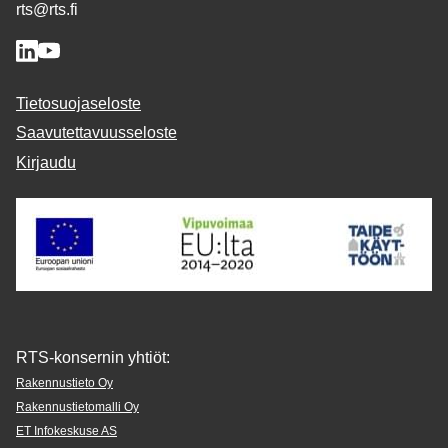
rts@rts.fi
Tietosuojaseloste
Saavutettavuusseloste
Kirjaudu
RTS-konsernin yhtiöt:
Rakennustieto Oy
Rakennustietomalli Oy
ET Infokeskuse AS