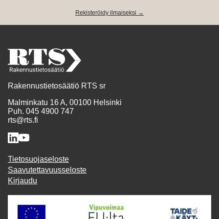
Rekisteröidy ilmaiseksi →
Rakennustietosäätiö RTS sr
Malminkatu 16 A, 00100 Helsinki
Puh. 045 4900 747
rts@rts.fi
Tietosuojaseloste
Saavutettavuusseloste
Kirjaudu