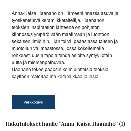
Anna-Kaisa Haanaho on Hämeenlinnassa asuva ja
työskentelevä keramiikkataiteilija. Haanahon
teoksien inspiraation lähteenä on pohjaton
kiinnostus ympäröivään maailmaan ja luontoon
sekä sen ilmiöihin. Hän toimii pääasiassa taiteen ja
muotoilun välimaastossa, jossa kokeilemalla
rohkeasti uusia tapoja tehdä asioita syntyy jotain
uutta ja mieleenpainuvaa.
Haanaho tekee pääosin kolmiulotteisia teoksia
käyttäen materiaalina keramiikkaa ja lasia.
Verkkosivu
Hakutulokset haulle
"Anna-Kaisa Haanaho"
(1)