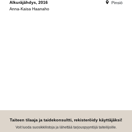
Alkuräjähdys, 2016
Pinsiö
Anna-Kaisa Haanaho
Taiteen tilaaja ja taidekonsultti, rekisteröidy käyttäjäksi!
Voit luoda suosikkilistoja ja lähettää tarjouspyyntöjä taiteilijoille.