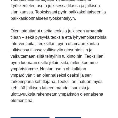
Työskentelen usein julkisessa tilassa ja julkisen
tilan kanssa. Teoksissani pyrin paikkakohtaiseen ja
paikkasidonnaiseen työskentelyyn.
Olen toteuttanut useita teoksia julkiseen urbaaniin
tilaan – sekä pysyviä teoksia että lyhyempikestoisia
interventioita. Teoksillani pyrin ottamaan kantaa
julkisessa tilassa vallitseviin olosuhteisiin ja
vaikuttamaan siitä tehtyihin tulkintoihin. Teoksillani
pyrin tuomaan esille jotain siitä, miten koemme
ympäristömme. Nostan usein ohikulkijan
ympäröivän tilan olennaiseksi osaksi ja sen
tärkeimpänä kehittäjänä. Teoksillani haluan myös
kehittää julkisen taiteen mahdollisuuksia ja
ulottuvuuksia rakennetun ympäristön olennaisena
elementtinä.