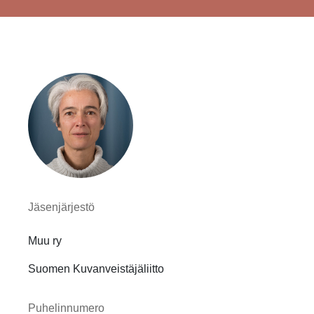
Jäsenjärjestö
Muu ry
Suomen Kuvanveistäjäliitto
Puhelinnumero