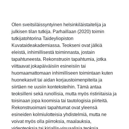
Olen sveitsiläissyntyinen helsinkiläistaitelija ja
julkisen tilan tutkija. Parhaillaan (2020) toimin
tutkijatohtorina Taideyliopiston
Kuvataideakademiassa. Teokseni ovat jälkiä
eleistä, inhimillisestä toiminnasta, jostain
tapahtuneesta. Rekonstruoin tapahtumia, jotka
viittaavat jokapäiväisiin esineisiin tai
huomaamattomaan inhimilliseen toimintaan kuten
huonekasvit tai aidan korjaustoimenpiteita ja
siirtäen ne uusiin konteksteihin. Tämä antaa
teoksilleni sekä runollisia, mutta myös ristiriitaisia ja
toisinaan jopa koomisia tai tautologisia piirteitä.
Rekonstruoimani tapahtumat ovat yleensä
esineiden kolmiulotteisia yhdistelmiä, mutta ne
voivat myös olla piirroksia, maalauksia,
videoteoksia tai kirjallis-visuaalisia teoksia.