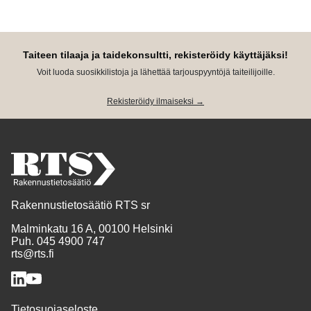
Taiteen tilaaja ja taidekonsultti, rekisteröidy käyttäjäksi!
Voit luoda suosikkilistoja ja lähettää tarjouspyyntöjä taiteilijoille.
Rekisteröidy ilmaiseksi →
Rakennustietosäätiö RTS sr
Malminkatu 16 A, 00100 Helsinki
Puh. 045 4900 747
rts@rts.fi
Tietosuojaseloste