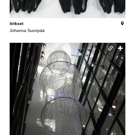
Iirikset
Johanna Suonpää