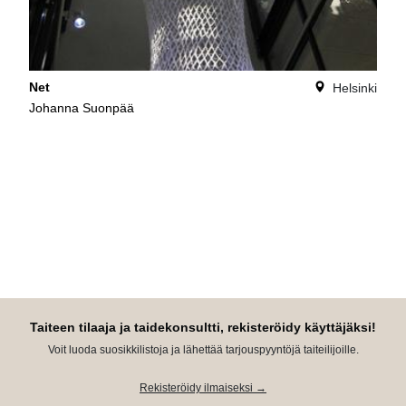
Net
Helsinki
Johanna Suonpää
Taiteen tilaaja ja taidekonsultti, rekisteröidy käyttäjäksi!
Voit luoda suosikkilistoja ja lähettää tarjouspyyntöjä taiteilijoille.
Rekisteröidy ilmaiseksi →