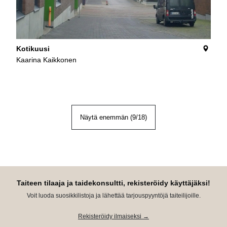
Kotikuusi
Kaarina Kaikkonen
Näytä enemmän (
9
/
18
)
Taiteen tilaaja ja taidekonsultti, rekisteröidy käyttäjäksi!
Voit luoda suosikkilistoja ja lähettää tarjouspyyntöjä taiteilijoille.
Rekisteröidy ilmaiseksi →