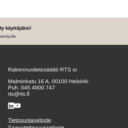
dy käyttäjäksi!
eilijoille.
Rakennustietosäätiö RTS sr
Malminkatu 16 A, 00100 Helsinki
Puh. 045 4900 747
rts@rts.fi
Tietosuojaseloste
Saavutettavuusseloste