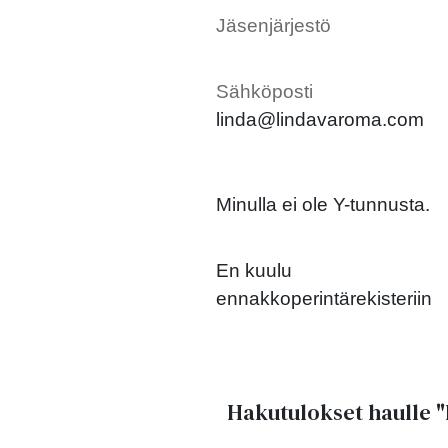
Jäsenjärjestö
Sähköposti
linda@lindavaroma.com
Minulla ei ole Y-tunnusta.
En kuulu
ennakkoperintärekisteriin
Hakutulokset haulle
"