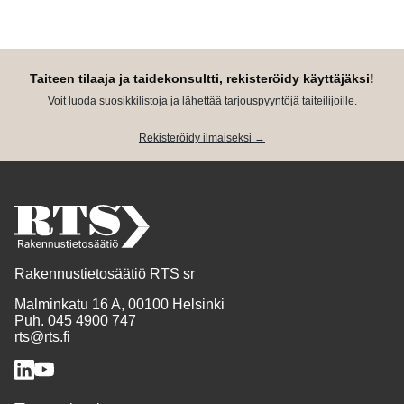
Taiteen tilaaja ja taidekonsultti, rekisteröidy käyttäjäksi!
Voit luoda suosikkilistoja ja lähettää tarjouspyyntöjä taiteilijoille.
Rekisteröidy ilmaiseksi →
Rakennustietosäätiö RTS sr
Malminkatu 16 A, 00100 Helsinki
Puh. 045 4900 747
rts@rts.fi