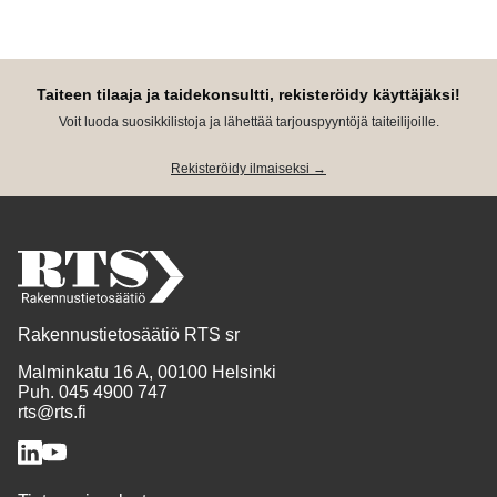
Taiteen tilaaja ja taidekonsultti, rekisteröidy käyttäjäksi!
Voit luoda suosikkilistoja ja lähettää tarjouspyyntöjä taiteilijoille.
Rekisteröidy ilmaiseksi →
Rakennustietosäätiö RTS sr
Malminkatu 16 A, 00100 Helsinki
Puh. 045 4900 747
rts@rts.fi