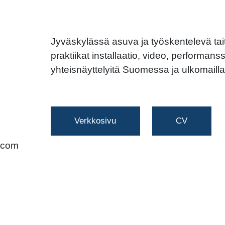
Jyväskylässä asuva ja työskentelevä taite
praktiikat installaatio, video, performanss
yhteisnäyttelyitä Suomessa ja ulkomaill
Verkkosivu
CV
.com