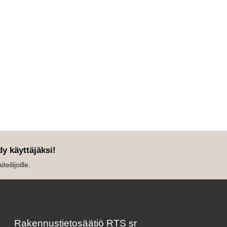
dy käyttäjäksi!
eilijoille.
Rakennustietosäätiö RTS sr