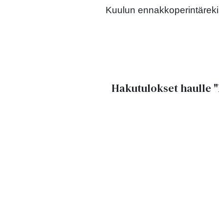
Kuulun ennakkoperintärekis
Hakutulokset haulle
"