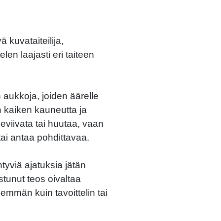
 kuvataiteilija,
elen laajasti eri taiteen
en aukkoja, joiden äärelle
 kaiken kauneutta ja
eviivata tai huutaa, vaan
ai antaa pohdittavaa.
yviä ajatuksia jätän
istunut teos oivaltaa
mmän kuin tavoittelin tai