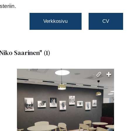
teriin.
Verkkosivu
CV
Niko Saarinen"
(1)