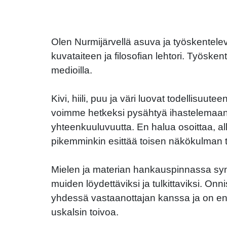
Olen Nurmijärvellä asuva ja työskentelevä
kuvataiteen ja filosofian lehtori. Työskent
medioilla.
Kivi, hiili, puu ja väri luovat todellisuute
voimme hetkeksi pysähtyä ihastelemaan
yhteenkuuluvuutta. En halua osoittaa, all
pikemminkin esittää toisen näkökulman t
Mielen ja materian hankauspinnassa synt
muiden löydettäviksi ja tulkittaviksi. Onn
yhdessä vastaanottajan kanssa ja on ene
uskalsin toivoa.