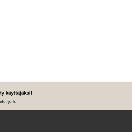
dy käyttäjäksi!
eilijoille.