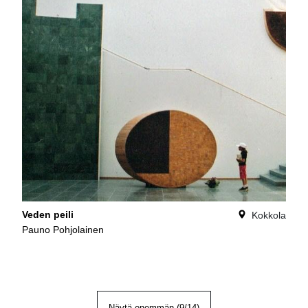
Veden peili
Kokkola
Pauno Pohjolainen
Näytä enemmän (
9
/
14
)