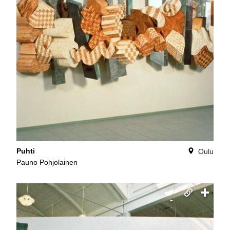
Puhti
Oulu
Pauno Pohjolainen