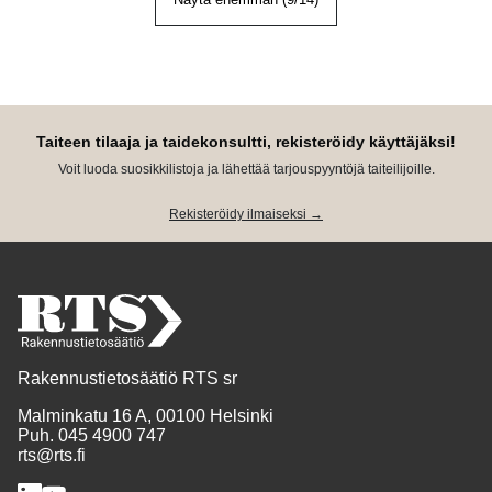
Taiteen tilaaja ja taidekonsultti, rekisteröidy käyttäjäksi!
Voit luoda suosikkilistoja ja lähettää tarjouspyyntöjä taiteilijoille.
Rekisteröidy ilmaiseksi →
Rakennustietosäätiö RTS sr
Malminkatu 16 A, 00100 Helsinki
Puh. 045 4900 747
rts@rts.fi