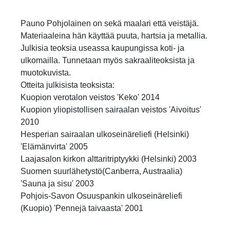
Pauno Pohjolainen on sekä maalari että veistäjä.
Materiaaleina hän käyttää puuta, hartsia ja metallia.
Julkisia teoksia useassa kaupungissa koti- ja
ulkomailla. Tunnetaan myös sakraaliteoksista ja
muotokuvista.
Otteita julkisista teoksista:
Kuopion verotalon veistos 'Keko' 2014
Kuopion yliopistollisen sairaalan veistos 'Aivoitus'
2010
Hesperian sairaalan ulkoseinäreliefi (Helsinki)
'Elämänvirta' 2005
Laajasalon kirkon alttaritriptyykki (Helsinki) 2003
Suomen suurlähetystö(Canberra, Austraalia)
'Sauna ja sisu' 2003
Pohjois-Savon Osuuspankin ulkoseinäreliefi
(Kuopio) 'Pennejä taivaasta' 2001