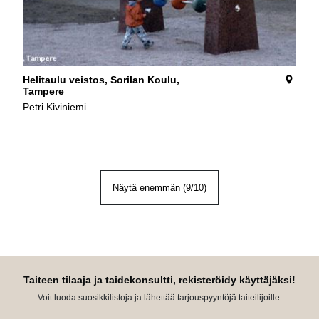
Helitaulu veistos, Sorilan Koulu,
Tampere
Petri Kiviniemi
Näytä enemmän (
9
/
10
)
Taiteen tilaaja ja taidekonsultti, rekisteröidy käyttäjäksi!
Voit luoda suosikkilistoja ja lähettää tarjouspyyntöjä taiteilijoille.