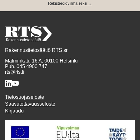
Rekisteröidy ilmaiseksi →
Rakennustietosäätiö RTS sr
Malminkatu 16 A, 00100 Helsinki
Puh. 045 4900 747
rts@rts.fi
Tietosuojaseloste
Saavutettavuusseloste
Kirjaudu