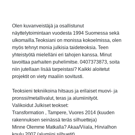
Olen kuvanveistäjä ja osallistunut
näyttelytoimintaan vuodesta 1994 Suomessa sekä
ulkomailla.Teoksiani on monissa kokoelmissa, olen
myös tehnyt monia julkisia taideteoksia. Teen
yhteistyötä mielelläni eri tahojen kanssa. Minut
tavoittaa parhaiten puhelimitse. 0407373873, soita
niin jutellaan lisää tarpeistasi? Kaikki aloitetut
projektit on viety maaliin sovitusti.
Teoksieni tekniikoina hitsaus ja erilaiset muovi- ja
pronssi/metallivalut, teras ja alumiinityöt.
Valikoidut Julkiset teokset:
Transformation , Tampere, Vuores 2014 (kuuden
rakennuksen seinässä teräs silhuetteja)
Minne Olemme Matkalla? Akaa/Viiala, Hirvialhon
koulu 2007 (alumiini silhuetit)