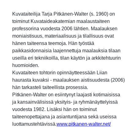
Kuvataiteilija Tarja Pitkänen-Walter (s. 1960) on
toiminut Kuvataideakatemian maalaustaiteen
professorina vuodesta 2006 lähtien. Maalauksen
moniaistisuus, materiaalisuus ja tilallisuus ovat
hänen taiteensa teemoja. Hän työstää
paikkasidonnaisia laajennettuja maalauksia tilaan
useilla eri tekniikoilla, tilan käytön ja arkkitehtuurin
huomioiden.
Kuvataiteen tohtorin opinnäytteessään Liian
haurasta kuvaksi - maalauksen aistisuudesta (2006)
hän tarkasteli taiteellista prosessia.
Pitkänen-Walter on esiintynyt laajasti kotimaisissa
ja kansainvälisissä yksityis- ja ryhmänäyttelyissä
vuodesta 1982. Lisäksi hän on toiminut
taiteenopettajana ja asiantuntijana sekä useissa
luottamustehtävissä.
www.pitkanen-walter.net/