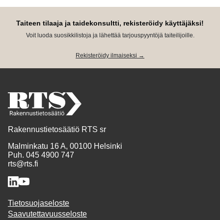
Taiteen tilaaja ja taidekonsultti, rekisteröidy käyttäjäksi!
Voit luoda suosikkilistoja ja lähettää tarjouspyyntöjä taiteilijoille.
Rekisteröidy ilmaiseksi →
Rakennustietosäätiö RTS sr
Malminkatu 16 A, 00100 Helsinki
Puh. 045 4900 747
rts@rts.fi
Tietosuojaseloste
Saavutettavuusseloste