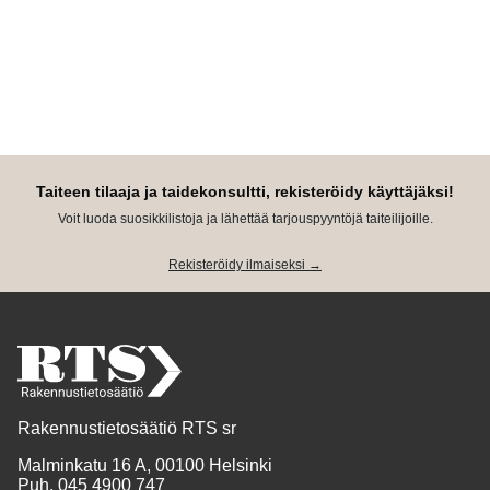
Taiteen tilaaja ja taidekonsultti, rekisteröidy käyttäjäksi!
Voit luoda suosikkilistoja ja lähettää tarjouspyyntöjä taiteilijoille.
Rekisteröidy ilmaiseksi →
Rakennustietosäätiö RTS sr
Malminkatu 16 A, 00100 Helsinki
Puh. 045 4900 747