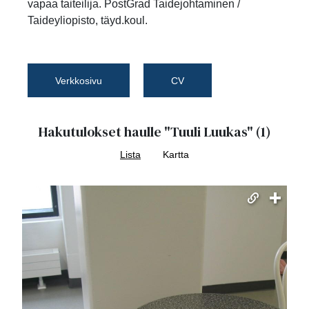
vapaa taiteilija. PostGrad Taidejohtaminen /
Taideyliopisto, täyd.koul.
Verkkosivu
CV
Hakutulokset haulle
"Tuuli Luukas"
(1)
Lista
Kartta