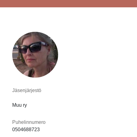
Jäsenjärjestö
Muu ry
Puhelinnumero
0504688723