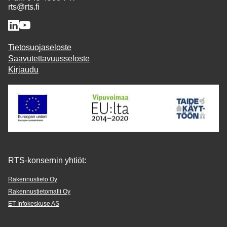
rts@rts.fi
Tietosuojaseloste
Saavutettavuusseloste
Kirjaudu
RTS-konsernin yhtiöt:
Rakennustieto Oy
Rakennustietomalli Oy
ET Infokeskuse AS