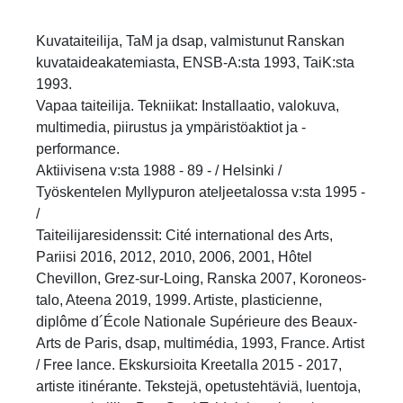
Kuvataiteilija, TaM ja dsap, valmistunut Ranskan
kuvataideakatemiasta, ENSB-A:sta 1993, TaiK:sta
1993.
Vapaa taiteilija. Tekniikat: Installaatio, valokuva,
multimedia, piirustus ja ympäristöaktiot ja -
performance.
Aktiivisena v:sta 1988 - 89 - / Helsinki /
Työskentelen Myllypuron ateljeetalossa v:sta 1995 -
/
Taiteilijaresidenssit: Cité international des Arts,
Pariisi 2016, 2012, 2010, 2006, 2001, Hôtel
Chevillon, Grez-sur-Loing, Ranska 2007, Koroneos-
talo, Ateena 2019, 1999. Artiste, plasticienne,
diplôme d´École Nationale Supérieure des Beaux-
Arts de Paris, dsap, multimédia, 1993, France. Artist
/ Free lance. Ekskursioita Kreetalla 2015 - 2017,
artiste itinérante. Tekstejä, opetustehtäviä, luentoja,