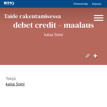
Rekisteröidy
Kirjaudu
Taide rakentamisessa
debet credit – maalaus
kaisa Soini
Tekijä
kaisa Soini