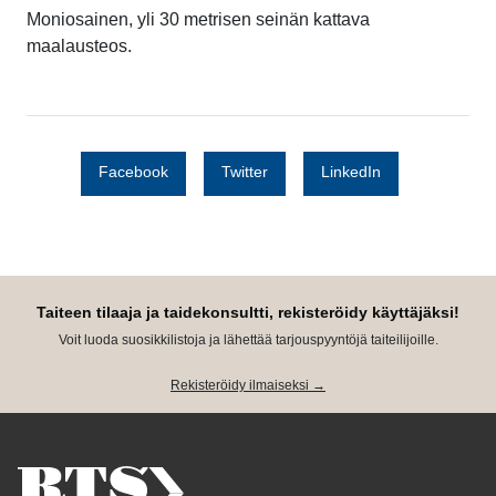
Moniosainen, yli 30 metrisen seinän kattava
maalausteos.
Facebook
Twitter
LinkedIn
Taiteen tilaaja ja taidekonsultti, rekisteröidy käyttäjäksi!
Voit luoda suosikkilistoja ja lähettää tarjouspyyntöjä taiteilijoille.
Rekisteröidy ilmaiseksi →