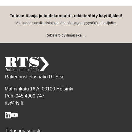
Taiteen tilaaja ja taidekonsultti, rekisteröidy käyttäjäksi!
Voit luoda suosikkilistoja ja lähettää tarjouspyyntöjä taiteilijoille.
Rekisteröidy ilmaiseksi →
Rakennustietosäätiö RTS sr
Malminkatu 16 A, 00100 Helsinki
Puh. 045 4900 747
rts@rts.fi
Tietosuojaseloste