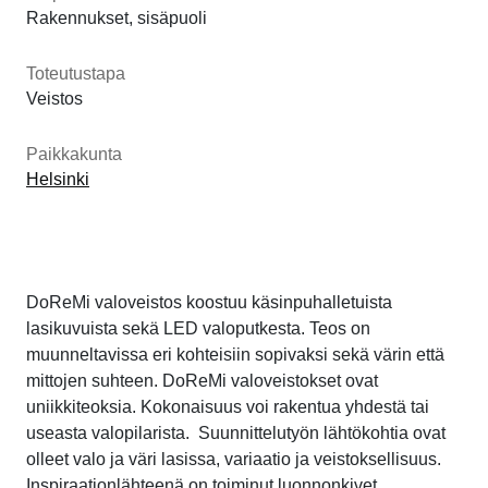
Rakennukset, sisäpuoli
Toteutustapa
Veistos
Paikkakunta
Helsinki
DoReMi valoveistos koostuu käsinpuhalletuista
lasikuvuista sekä LED valoputkesta. Teos on
muunneltavissa eri kohteisiin sopivaksi sekä värin että
mittojen suhteen. DoReMi valoveistokset ovat
uniikkiteoksia. Kokonaisuus voi rakentua yhdestä tai
useasta valopilarista. Suunnittelutyön lähtökohtia ovat
olleet valo ja väri lasissa, variaatio ja veistoksellisuus.
Inspiraationlähteenä on toiminut luonnonkivet