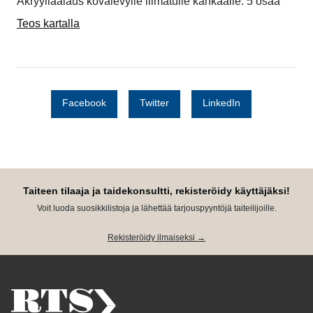
Akryyliaalaus kovalevylle liimatulle kankaalle. 5 osaa
Teos kartalla
Facebook
Twitter
LinkedIn
Taiteen tilaaja ja taidekonsultti, rekisteröidy käyttäjäksi!
Voit luoda suosikkilistoja ja lähettää tarjouspyyntöjä taiteilijoille.
Rekisteröidy ilmaiseksi →