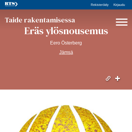
Rekisteröidy
Kirjaudu
Taide rakentamisessa
Eräs ylösnousemus
Eero Österberg
Jämsä