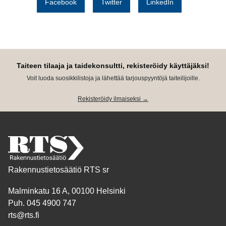
Facebook
Twitter
LinkedIn
Taiteen tilaaja ja taidekonsultti, rekisteröidy käyttäjäksi!
Voit luoda suosikkilistoja ja lähettää tarjouspyyntöjä taiteilijoille.
Rekisteröidy ilmaiseksi →
Rakennustietosäätiö RTS sr
Malminkatu 16 A, 00100 Helsinki
Puh. 045 4900 747
rts@rts.fi