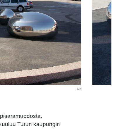
1/2
a pisaramuodosta.
 kuuluu Turun kaupungin