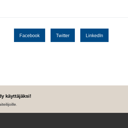
Facebook
Twitter
LinkedIn
dy käyttäjäksi!
eilijoille.