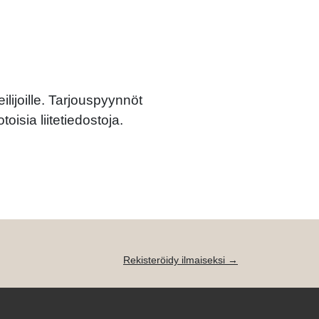
ilijoille. Tarjouspyynnöt
oisia liitetiedostoja.
Rekisteröidy ilmaiseksi →