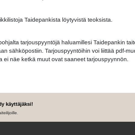
ikkilistoja Taidepankista löytyvistä teoksista.
 pohjalta tarjouspyyntöjä haluamillesi Taidepankin taite
maan sähköpostiin. Tarjouspyyntöihin voi liittää pdf-muot
a ei näe ketkä muut ovat saaneet tarjouspyynnön.
dy käyttäjäksi!
eilijoille.