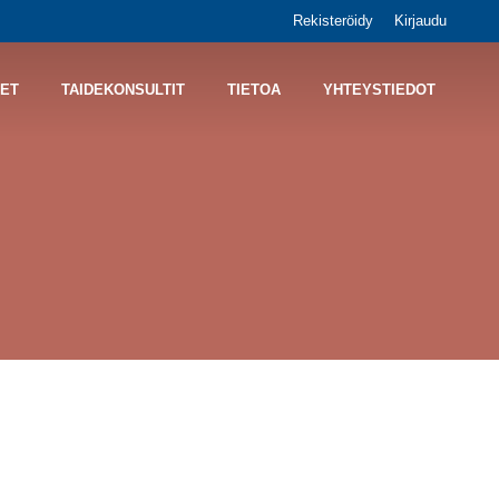
Rekisteröidy
Kirjaudu
ET
TAIDEKONSULTIT
TIETOA
YHTEYSTIEDOT