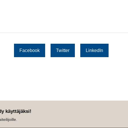
Facebook
Twitter
LinkedIn
dy käyttäjäksi!
eilijoille.