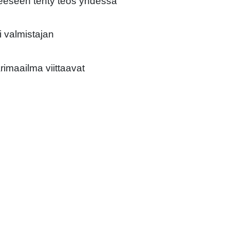
eeseen tehty teos yhdessä
i valmistajan
rimaailma viittaavat