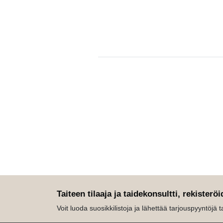
Taiteen tilaaja ja taidekonsultti, rekisteröi
Voit luoda suosikkilistoja ja lähettää tarjouspyyntöjä tait