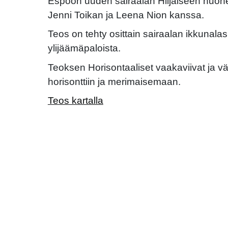
Espoon uuden sairaalan Hiljaiseen huon
Jenni Toikan ja Leena Nion kanssa.
Teos on tehty osittain sairaalan ikkunalas
ylijäämäpaloista.
Teoksen Horisontaaliset vaakaviivat ja vä
horisonttiin ja merimaisemaan.
Teos kartalla