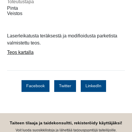
Toteutustapa
Pinta
Veistos
Laserleikatusta teräksestä ja modifioidusta parketista
valmistettu teos.
Teos kartalla
Facebook
Twitter
LinkedIn
Taiteen tilaaja ja taidekonsultti, rekisteröidy käyttäjäksi!
Voit luoda suosikkilistoja ja lähettää tarjouspyyntöjä taiteilijoille.