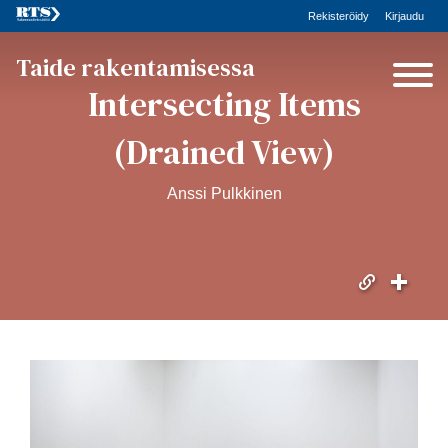
Rekisteröidy
Kirjaudu
Taide rakentamisessa
Intersecting Items
(Drained View)
Anssi Pulkkinen