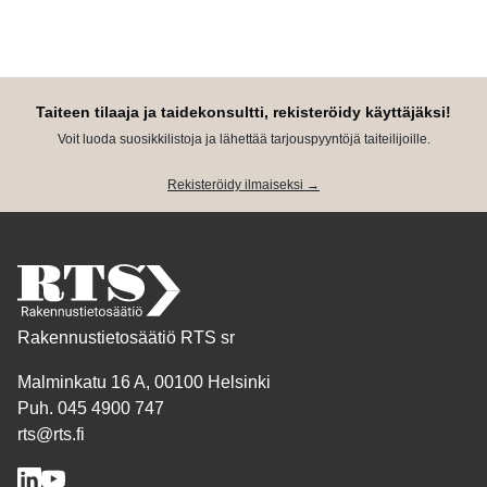
Taiteen tilaaja ja taidekonsultti, rekisteröidy käyttäjäksi!
Voit luoda suosikkilistoja ja lähettää tarjouspyyntöjä taiteilijoille.
Rekisteröidy ilmaiseksi →
Rakennustietosäätiö RTS sr
Malminkatu 16 A, 00100 Helsinki
Puh. 045 4900 747
rts@rts.fi