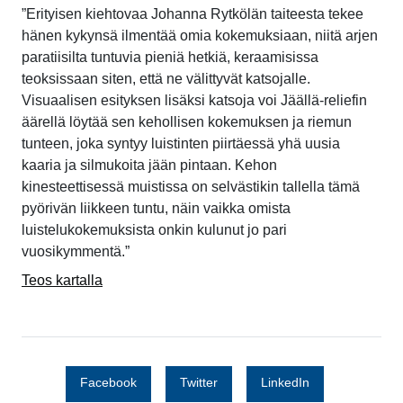
”Erityisen kiehtovaa Johanna Rytkölän taiteesta tekee
hänen kykynsä ilmentää omia kokemuksiaan, niitä arjen
paratiisilta tuntuvia pieniä hetkiä, keraamisissa
teoksissaan siten, että ne välittyvät katsojalle.
Visuaalisen esityksen lisäksi katsoja voi Jäällä-reliefin
äärellä löytää sen kehollisen kokemuksen ja riemun
tunteen, joka syntyy luistinten piirtäessä yhä uusia
kaaria ja silmukoita jään pintaan. Kehon
kinesteettisessä muistissa on selvästikin tallella tämä
pyörivän liikkeen tuntu, näin vaikka omista
luistelukokemuksista onkin kulunut jo pari
vuosikymmentä.”
Teos kartalla
Facebook
Twitter
LinkedIn