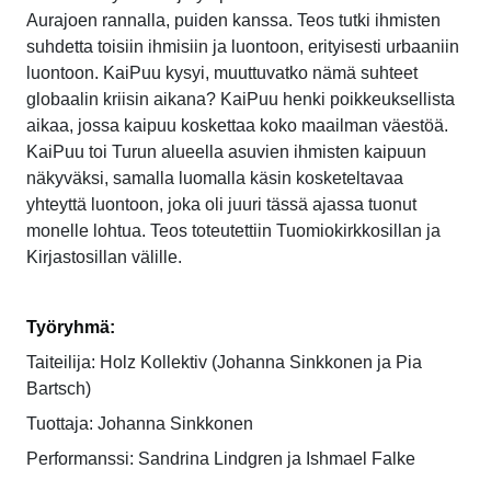
Aurajoen rannalla, puiden kanssa. Teos tutki ihmisten
suhdetta toisiin ihmisiin ja luontoon, erityisesti urbaaniin
luontoon. KaiPuu kysyi, muuttuvatko nämä suhteet
globaalin kriisin aikana? KaiPuu henki poikkeuksellista
aikaa, jossa kaipuu koskettaa koko maailman väestöä.
KaiPuu toi Turun alueella asuvien ihmisten kaipuun
näkyväksi, samalla luomalla käsin kosketeltavaa
yhteyttä luontoon, joka oli juuri tässä ajassa tuonut
monelle lohtua. Teos toteutettiin Tuomiokirkkosillan ja
Kirjastosillan välille.
Työryhmä:
Taiteilija: Holz Kollektiv (Johanna Sinkkonen ja Pia
Bartsch)
Tuottaja: Johanna Sinkkonen
Performanssi: Sandrina Lindgren ja Ishmael Falke