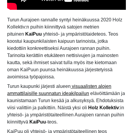
Turun Aurajoen rannalle syntyi heinäkuussa 2020 Holz
Kollektiv:n puihin kiinnittyvä satojen metrien
pituinen
KaiPuu
yhteisö- ja ympäristötaideteos. Teos
koostui kaupunkilaisten kaipuun tarinoista, jotka
kiedottiin konkreettiseksi Aurajoen rannan puihin.
Tarinoita kerättiin etukäteen nettisivujen ja mainosten
kautta, sekä ihmiset saivat tulla myös itse kietomaan
oman KaiPuun puunsa heinäkuussa järjestetyissä
avoimissa työpajoissa.
Turun kaupunki järjesti alueen
visuaalisten alojen
ammattilaisille suunnatun ideakilpailun
elävöittämään ja
kaunistamaan Turun kesää ja alkusyksyä. Ehdotuksista
viisi valittiin ja palkittiin. Näistä yksi oli
Holz Kollektiv
:in
yhteisö- ja ympäristötaiteellinen Aurajoen rannan puihin
kiinnittyvä
KaiPuu
-teos.
KaiPuu oli yhteisö- ja ympäristötaiteellinen teos