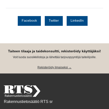
Facebook
Twitter
LinkedIn
Taiteen tilaaja ja taidekonsultti, rekisteröidy käyttäjäksi!
Voit luoda suosikkilistoja ja lähettää tarjouspyyntöjä taiteilijoille.
Rekisteröidy ilmaiseksi →
Rakennustietosäätiö RTS sr