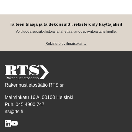
Taiteen tilaaja ja taidekonsultti, rekisteröidy käyttäjäksi!
Voit luoda suosikkilistoja ja lähettää tarjouspyyntöjä taiteilijoille.
Rekisteröidy ilmaiseksi →
Rakennustietosäätiö RTS sr
Malminkatu 16 A, 00100 Helsinki
Puh. 045 4900 747
rts@rts.fi