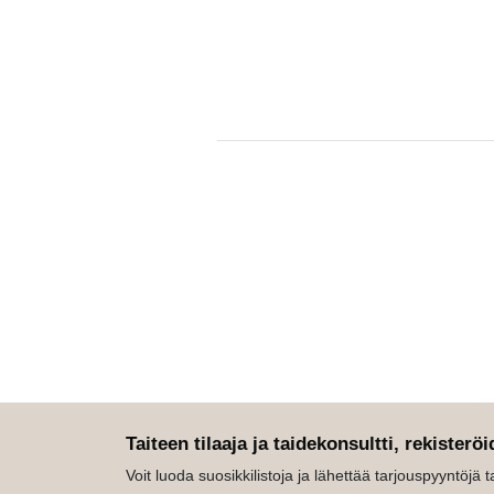
Taiteen tilaaja ja taidekonsultti, rekisteröi
Voit luoda suosikkilistoja ja lähettää tarjouspyyntöjä tait