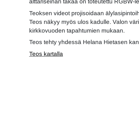
alttariseinän takaa on toteutettu RGBW-led
Teoksen videot projisoidaan älylasipintoihi
Teos näkyy myös ulos kadulle. Valon väri
kirkkovuoden tapahtumien mukaan.
Teos tehty yhdessä Helana Hietasen kan
Teos kartalla