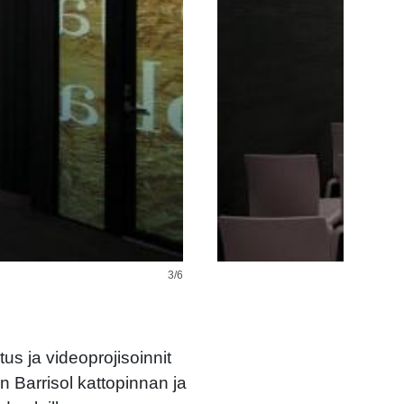
4/6
tus ja videoprojisoinnit
än Barrisol kattopinnan ja