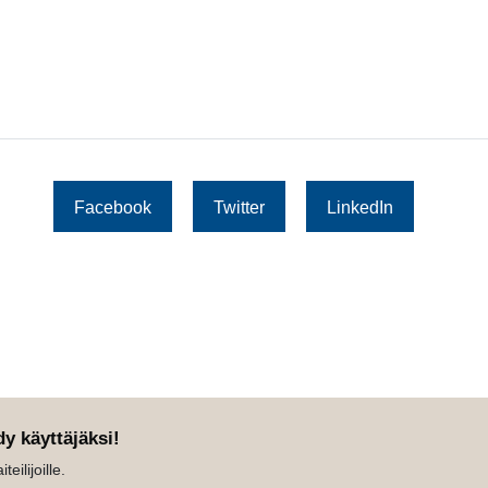
Facebook
Twitter
LinkedIn
dy käyttäjäksi!
eilijoille.