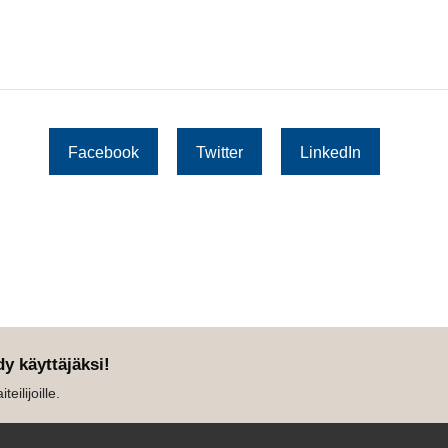
Facebook
Twitter
LinkedIn
dy käyttäjäksi!
eilijoille.