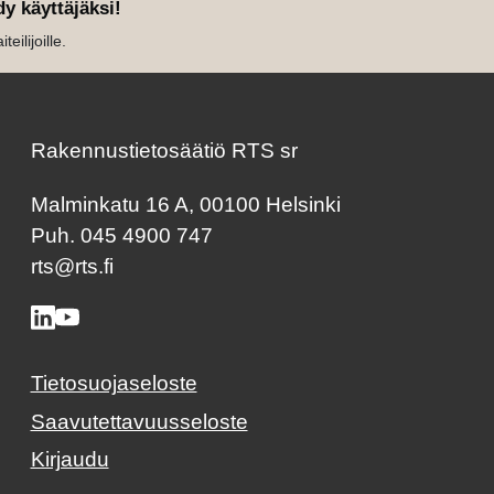
dy käyttäjäksi!
eilijoille.
Rakennustietosäätiö RTS sr
Malminkatu 16 A, 00100 Helsinki
Puh. 045 4900 747
rts@rts.fi
Tietosuojaseloste
Saavutettavuusseloste
Kirjaudu