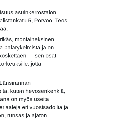
aisuus asuinkerrostalon
talistankatu 5, Porvoo. Teos
aa.
rikäs, moniaineksinen
ta palarykelmistä ja on
ä koskettaen — sen osat
korkeuksille, jotta
i Länsirannan
leita, kuten hevosenkenkiä,
ukana on myös useita
riaaleja eri vuosisadoilta ja
n, runsas ja ajaton