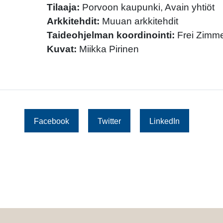
Tilaaja:
Porvoon kaupunki, Avain yhtiöt
Arkkitehdit:
Muuan arkkitehdit
Taideohjelman koordinointi:
Frei Zimm
Kuvat:
Miikka Pirinen
Facebook
Twitter
LinkedIn