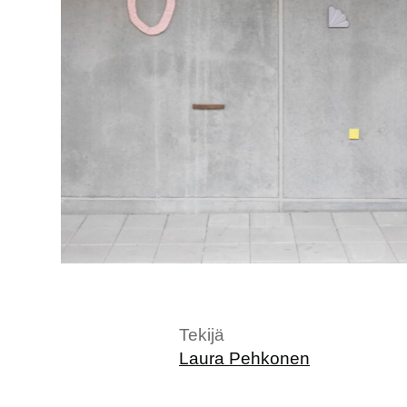
2/17
Tekijä
Laura Pehkonen