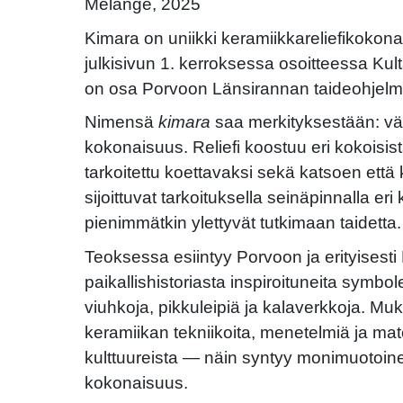
Mélange, 2025
Kimara on uniikki keramiikkareliefikokon
julkisivun 1. kerroksessa osoitteessa Kul
on osa Porvoon Länsirannan taideohjelm
Nimensä
kimara
saa merkityksestään: vä
kokonaisuus. Reliefi koostuu eri kokoisis
tarkoitettu koettavaksi sekä katsoen ett
sijoittuvat tarkoituksella seinäpinnalla eri 
pienimmätkin ylettyvät tutkimaan taidetta.
Teoksessa esiintyy Porvoon ja erityisest
paikallishistoriasta inspiroituneita symbo
viuhkoja, pikkuleipiä ja kalaverkkoja. M
keramiikan tekniikoita, menetelmiä ja mate
kulttuureista — näin syntyy monimuotoine
kokonaisuus.