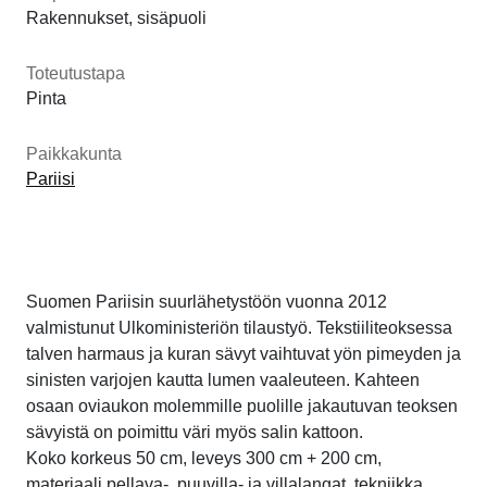
Rakennukset, sisäpuoli
Toteutustapa
Pinta
Paikkakunta
Pariisi
Suomen Pariisin suurlähetystöön vuonna 2012
valmistunut Ulkoministeriön tilaustyö. Tekstiiliteoksessa
talven harmaus ja kuran sävyt vaihtuvat yön pimeyden ja
sinisten varjojen kautta lumen vaaleuteen. Kahteen
osaan oviaukon molemmille puolille jakautuvan teoksen
sävyistä on poimittu väri myös salin kattoon.
Koko korkeus 50 cm, leveys 300 cm + 200 cm,
materiaali pellava-, puuvilla- ja villalangat, tekniikka