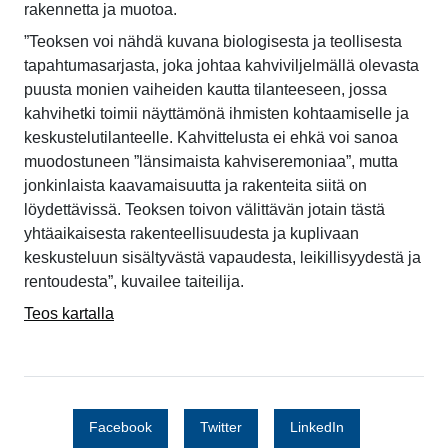
rakennetta ja muotoa.
”Teoksen voi nähdä kuvana biologisesta ja teollisesta
tapahtumasarjasta, joka johtaa kahviviljelmällä olevasta
puusta monien vaiheiden kautta tilanteeseen, jossa
kahvihetki toimii näyttämönä ihmisten kohtaamiselle ja
keskustelutilanteelle. Kahvittelusta ei ehkä voi sanoa
muodostuneen ”länsimaista kahviseremoniaa”, mutta
jonkinlaista kaavamaisuutta ja rakenteita siitä on
löydettävissä. Teoksen toivon välittävän jotain tästä
yhtäaikaisesta rakenteellisuudesta ja kuplivaan
keskusteluun sisältyvästä vapaudesta, leikillisyydestä ja
rentoudesta”, kuvailee taiteilija.
Teos kartalla
Facebook
Twitter
LinkedIn