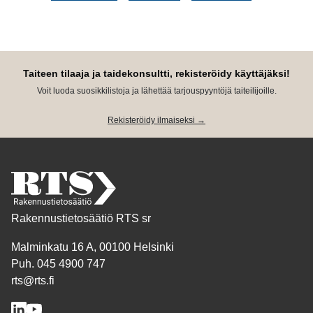
Taiteen tilaaja ja taidekonsultti, rekisteröidy käyttäjäksi!
Voit luoda suosikkilistoja ja lähettää tarjouspyyntöjä taiteilijoille.
Rekisteröidy ilmaiseksi →
Rakennustietosäätiö RTS sr
Malminkatu 16 A, 00100 Helsinki
Puh. 045 4900 747
rts@rts.fi