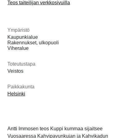
Teos taiteilijan verkkosivuilla
Ympäristö
Kaupunkialue
Rakennukset, ulkopuoli
Viheralue
Toteutustapa
Veistos
Paikkakunta
Helsinki
Antti Immosen teos Kuppi kummaa sijaitsee
Vuosaaressa Kahvipavunkujan ja Kahvikadun