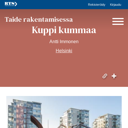
Rekisteröidy
Kirjaudu
Taide rakentamisessa
Kuppi kummaa
Antti Immonen
Helsinki