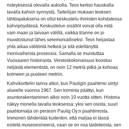
risteyksessä olevalla aukiolla. Teos kertoo hauskalla
tavalla kahvin synnystä. Taiteilijan mukaan teoksen
lähtöajatuksena on ollut keskustelu ihmisten kohdatessa
kahvipöydässä. Keskustelun sisällöt voivat olla mitä
vain maan ja taivaan väliltä, vaikka tilanne on jo
muodostunut lähes seremonialliseksi. Teos heijastaa
yhtä aikaa välitöntä hetkeä ja sitä edeltänyttä
monivaiheista prosessia. Samalla se muistuttaa
Vuosaaren historiasta. Veistoskokonaisuus koostuu
neljästä elementistä, on noin 12 metriä pitkä ja kohoaa
kolmeen ja puoleen metriin.
Kahvikorttelin tarina alkoi, kun Pauligin paahtimo siirtyi
alueelle vuonna 1967. Sen toiminta päättyi, kun
asuntorakentaminen alkoi noin 10 vuotta sitten. Historia
näkyy monella tavalla teoksessa: yksi sen osista, suuri
paahtomalja on peräisin Paulig Oy:n paahtimosta.
Immonen tähdentää kuitenkin, että maljaa ei tässä
esitetä museoesineenä, vaan se on osa taideteosta, sen