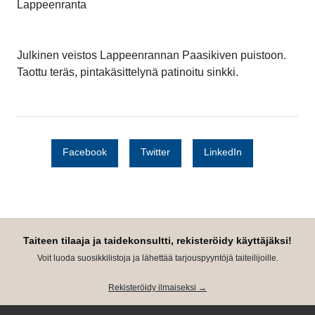
Lappeenranta
Julkinen veistos Lappeenrannan Paasikiven puistoon.
Taottu teräs, pintakäsittelynä patinoitu sinkki.
Facebook
Twitter
LinkedIn
Taiteen tilaaja ja taidekonsultti, rekisteröidy käyttäjäksi!
Voit luoda suosikkilistoja ja lähettää tarjouspyyntöjä taiteilijoille.
Rekisteröidy ilmaiseksi →