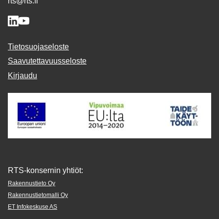
rts@rts.fi
Tietosuojaseloste
Saavutettavuusseloste
Kirjaudu
RTS-konsernin yhtiöt:
Rakennustieto Oy
Rakennustietomalli Oy
ET Infokeskuse AS