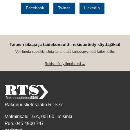
Facebook
Twitter
LinkedIn
Taiteen tilaaja ja taidekonsultti, rekisteröidy käyttäjäksi!
Voit luoda suosikkilistoja ja lähettää tarjouspyyntöjä taiteilijoille.
Rekisteröidy ilmaiseksi →
Rakennustietosäätiö RTS sr
Malminkatu 16 A, 00100 Helsinki
Puh. 045 4900 747