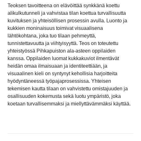
Teoksen tavoitteena on elävöittää synkkänä koettu
alikulkutunneli ja vahvistaa tilan koettua turvallisuutta
kuvituksen ja yhteisöllisen prosessin avulla. Luonto ja
kukkien moninaisuus toimivat visuaalisena
lähtökohtana, joka tuo tilaan pehmeyttä,
tunnistettavuutta ja viihtyisyyttä. Teos on toteutettu
yhteistyössä Pihkapuiston ala-asteen oppilaiden
kanssa. Oppilaiden luomat kukkakuviot ilmentävät
heidän omaa ilmaisuaan ja identiteettiään, ja
visuaalinen kieli on syntynyt kehollisia harjoitteita
hyödyntäneessä työpajaprosessissa. Yhteisen
tekemisen kautta tilaan on vahvistettu omistajuuden ja
osallisuuden kokemusta sekä luotu ympäristö, joka
koetaan turvallisemmaksi ja miellyttävämmäksi käyttää.