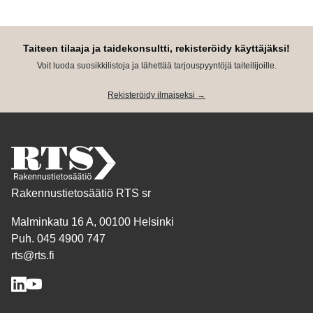
Taiteen tilaaja ja taidekonsultti, rekisteröidy käyttäjäksi!
Voit luoda suosikkilistoja ja lähettää tarjouspyyntöjä taiteilijoille.
Rekisteröidy ilmaiseksi →
Rakennustietosäätiö RTS sr
Malminkatu 16 A, 00100 Helsinki
Puh. 045 4900 747
rts@rts.fi