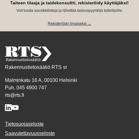
Taiteen tilaaja ja taidekonsultti, rekisteröidy käyttäjäksi!
Voit luoda suosikkilistoja ja lähettää tarjouspyyntöjä taiteilijoille.
Rekisteröidy ilmaiseksi →
Rakennustietosäätiö RTS sr
Malminkatu 16 A, 00100 Helsinki
Puh. 045 4900 747
rts@rts.fi
Tietosuojaseloste
Saavutettavuusseloste