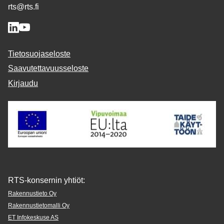
rts@rts.fi
Tietosuojaseloste
Saavutettavuusseloste
Kirjaudu
RTS-konsernin yhtiöt:
Rakennustieto Oy
Rakennustietomalli Oy
ET Infokeskuse AS