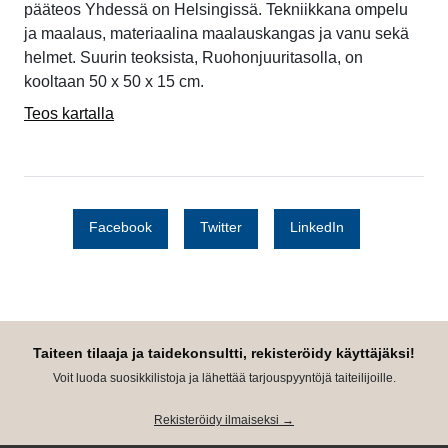
pääteos Yhdessä on Helsingissä. Tekniikkana ompelu
ja maalaus, materiaalina maalauskangas ja vanu sekä
helmet. Suurin teoksista, Ruohonjuuritasolla, on
kooltaan 50 x 50 x 15 cm.
Teos kartalla
Facebook
Twitter
LinkedIn
Taiteen tilaaja ja taidekonsultti, rekisteröidy käyttäjäksi!
Voit luoda suosikkilistoja ja lähettää tarjouspyyntöjä taiteilijoille.
Rekisteröidy ilmaiseksi →