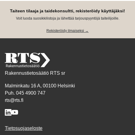
Taiteen tilaaja ja taidekonsultti, rekisteröidy käyttäjäksi!
Voit luoda suosikkilistoja ja lähettää tarjouspyyntöjä taiteilijoille.
Rekisteröidy ilmaiseksi →
Rakennustietosäätiö RTS sr
Malminkatu 16 A, 00100 Helsinki
Puh. 045 4900 747
rts@rts.fi
Tietosuojaseloste