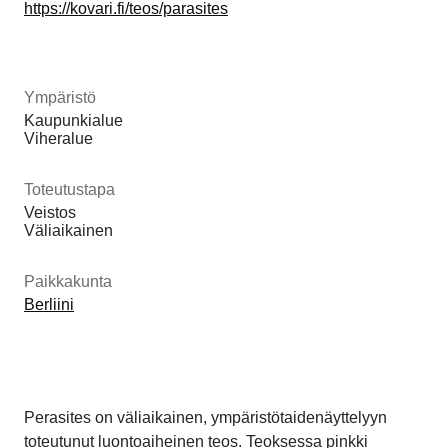
https://kovari.fi/teos/parasites
Ympäristö
Kaupunkialue
Viheralue
Toteutustapa
Veistos
Väliaikainen
Paikkakunta
Berliini
Perasites on väliaikainen, ympäristötaidenäyttelyyn
toteutunut luontoaiheinen teos. Teoksessa pinkki