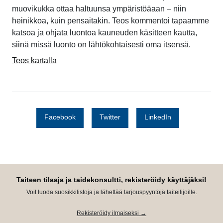
muovikukka ottaa haltuunsa ympäristöäaan – niin
heinikkoa, kuin pensaitakin. Teos kommentoi tapaamme
katsoa ja ohjata luontoa kauneuden käsitteen kautta,
siinä missä luonto on lähtökohtaisesti oma itsensä.
Teos kartalla
Facebook
Twitter
LinkedIn
Taiteen tilaaja ja taidekonsultti, rekisteröidy käyttäjäksi!
Voit luoda suosikkilistoja ja lähettää tarjouspyyntöjä taiteilijoille.
Rekisteröidy ilmaiseksi →