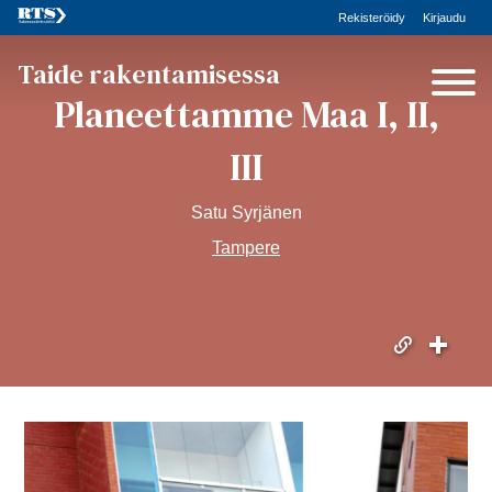
Rekisteröidy
Kirjaudu
Taide rakentamisessa
Planeettamme Maa I, II,
III
Satu Syrjänen
Tampere