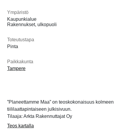
Ympäristö
Kaupunkialue
Rakennukset, ulkopuoli
Toteutustapa
Pinta
Paikkakunta
Tampere
”Planeettamme Maa” on teoskokonaisuus kolmeen
tiililaattapintaiseen julkisivuun.
Tilaaja: Arkta Rakennuttajat Oy
Teos kartalla