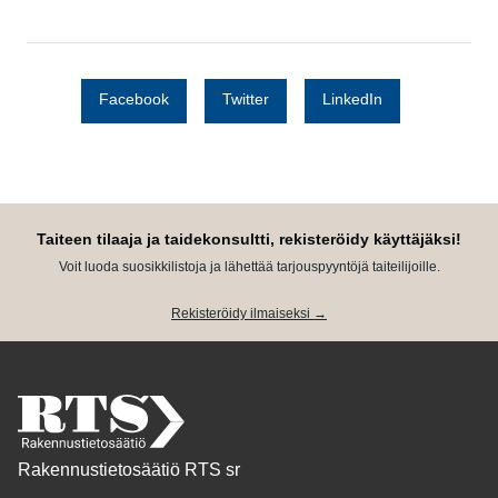
Facebook
Twitter
LinkedIn
Taiteen tilaaja ja taidekonsultti, rekisteröidy käyttäjäksi!
Voit luoda suosikkilistoja ja lähettää tarjouspyyntöjä taiteilijoille.
Rekisteröidy ilmaiseksi →
Rakennustietosäätiö RTS sr