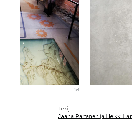
2/4
Tekijä
Jaana Partanen ja Heikki L