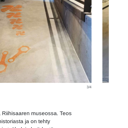
a Riihisaaren museossa
.
Teos
storiasta ja on tehty