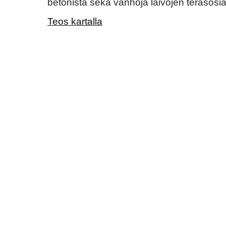
betonista sekä vanhoja laivojen teräsosia
Teos kartalla