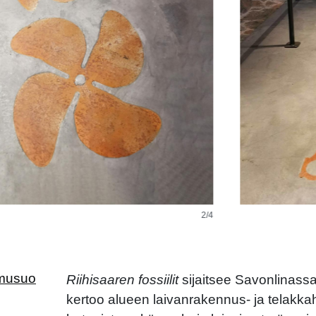
3/4
amusuo
Riihisaaren fossiilit
sijaitsee Savonlinass
kertoo alueen laivanrakennus- ja telakkahi