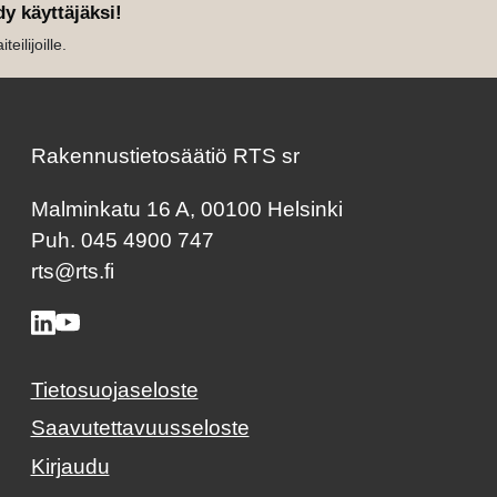
dy käyttäjäksi!
eilijoille.
Rakennustietosäätiö RTS sr
Malminkatu 16 A, 00100 Helsinki
Puh. 045 4900 747
rts@rts.fi
Tietosuojaseloste
Saavutettavuusseloste
Kirjaudu