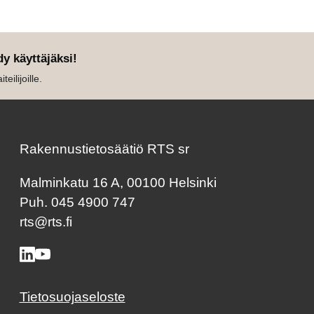
dy käyttäjäksi!
eilijoille.
Rakennustietosäätiö RTS sr
Malminkatu 16 A, 00100 Helsinki
Puh. 045 4900 747
rts@rts.fi
Tietosuojaseloste