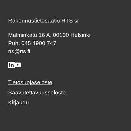
Rakennustietosäätiö RTS sr
Malminkatu 16 A, 00100 Helsinki
Puh. 045 4900 747
rts@rts.fi
Tietosuojaseloste
Saavutettavuusseloste
Kirjaudu