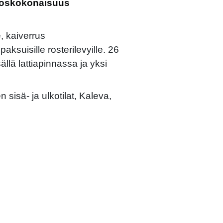
eoskokonaisuus
e, kaiverrus
ksuisille rosterilevyille. 26
ällä lattiapinnassa ja yksi
isä- ja ulkotilat, Kaleva,