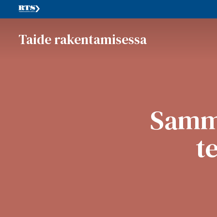
Taide rakentamisessa
Sammo
t