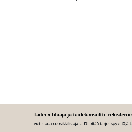
Taiteen tilaaja ja taidekonsultti, rekisteröi
Voit luoda suosikkilistoja ja lähettää tarjouspyyntöjä tait