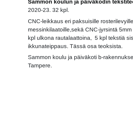
Sammon koulun ja päiväkodin tekstit
2020-23. 32 kpl.
CNC-leikkaus eri paksuisille rosterilevyill
messinkilaatoille,sekä CNC-jyrsintä 5mm pa
kpl ulkona rautalaattoina, 5 kpl tekstiä sis
ikkunateippaus. Tässä osa teoksista.
Sammon koulu ja päiväkoti b-rakennuksen s
Tampere.