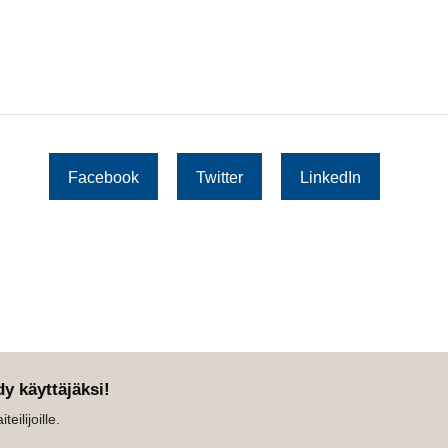
Facebook
Twitter
LinkedIn
dy käyttäjäksi!
eilijoille.